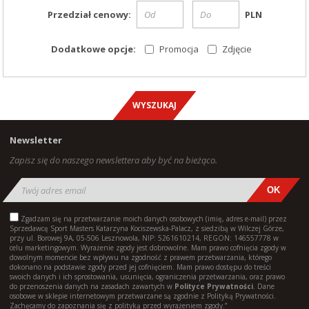
Przedział cenowy:
PLN
Dodatkowe opcje:
Promocja
Zdjęcie
Newsletter
Zapisz się do naszego newslettera aby być na bieżąco.
Zgadzam się na przetwarzanie moich danych osobowych (imię, adres e-mail) przez
Sprzedawcę Sport Masters Katarzyna Kociszewska-Palacz, z siedzibą w Wilczej Górze,
przy ul. Borowej 9A, 05-506 Lesznowola, NIP: 5261610214, REGON: 146557778 w
celu marketingowym. Wyrażenie zgody jest dobrowolne. Mam prawo cofnięcia zgody w
dowolnym momencie bez wpływu na zgodność z prawem przetwarzania, którego
dokonano na podstawie zgody przed jej cofnięciem. Mam prawo dostępu do treści
swoich danych i ich sprostowania, usunięcia, ograniczenia przetwarzania, oraz prawo
do przenoszenia danych na zasadach zawartych w
Polityce Prywatności
. Dane
osobowe w sklepie internetowym przetwarzane są zgodnie z Polityką Prywatności.
Zachęcamy do zapoznania się z polityką przed wyrażeniem zgody.”