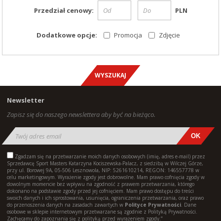
Przedział cenowy:
PLN
Dodatkowe opcje:
Promocja
Zdjęcie
Newsletter
Zapisz się do naszego newslettera aby być na bieżąco.
Zgadzam się na przetwarzanie moich danych osobowych (imię, adres e-mail) przez
Sprzedawcę Sport Masters Katarzyna Kociszewska-Palacz, z siedzibą w Wilczej Górze,
przy ul. Borowej 9A, 05-506 Lesznowola, NIP: 5261610214, REGON: 146557778 w
celu marketingowym. Wyrażenie zgody jest dobrowolne. Mam prawo cofnięcia zgody w
dowolnym momencie bez wpływu na zgodność z prawem przetwarzania, którego
dokonano na podstawie zgody przed jej cofnięciem. Mam prawo dostępu do treści
swoich danych i ich sprostowania, usunięcia, ograniczenia przetwarzania, oraz prawo
do przenoszenia danych na zasadach zawartych w
Polityce Prywatności
. Dane
osobowe w sklepie internetowym przetwarzane są zgodnie z Polityką Prywatności.
Zachęcamy do zapoznania się z polityką przed wyrażeniem zgody.”