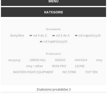
MENU
KATEGORIE
Sortowanie:
domyślne
od A do Z
od Z do A
od najtańszych
od najdroższych
Producenci:
wszyscy
GREEN HILL
ADIDAS
HAYASHI
inny
inny / other
IRON PRO
LEONE
MASTERS FIGHT EQUIPMENT
NO STINK
TOP TEN
Znaleziono produktów: 3