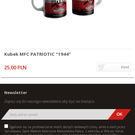
Kubek MFC PATRIOTIC "1944"
25,00 PLN
BRAK
Newsletter
Zapisz się do naszego newslettera aby być na bieżąco.
Zgadzam się na przetwarzanie moich danych osobowych (imię, adres e-mail) przez
Sprzedawcę Sport Masters Katarzyna Kociszewska-Palacz, z siedzibą w Wilczej Górze,