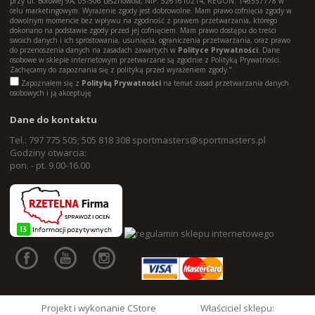
przy ul. Borowej 9A, 05-506 Lesznowola, NIP: 5261610214, REGON: 146557778 w
celu marketingowym. Wyrażenie zgody jest dobrowolne. Mam prawo cofnięcia zgody w
dowolnym momencie bez wpływu na zgodność z prawem przetwarzania, którego
dokonano na podstawie zgody przed jej cofnięciem. Mam prawo dostępu do treści
swoich danych i ich sprostowania, usunięcia, ograniczenia przetwarzania, oraz prawo
do przenoszenia danych na zasadach zawartych w
Polityce Prywatności
. Dane
osobowe w sklepie internetowym przetwarzane są zgodnie z Polityką Prywatności.
Zachęcamy do zapoznania się z polityką przed wyrażeniem zgody.”
Zapoznałem się z
Polityką Prywatności
na temat zasad przetwarzania danych
osobowych i ją akceptuję
Dane do kontaktu
Tel.: 797 775 505; 505 818 308
sportmasters@sportmasters.pl
Godziny otwarcia:
pon. - pt. 9.00-16.00
Projekt i wykonanie CStore
Właściciel sklepu: