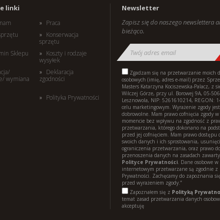
 linki
Newsletter
Zapisz się do naszego newslettera 
i nam
Praca
bieżąco.
sprzętu
Konserwacja
sprzętu
min Sklepu
Koszty i rodzaje
wysyłek
cja/
Deklaracja
Zgadzam się na przetwarzanie moich 
e/ wymiana
zgodności
osobowych (imię, adres e-mail) przez Sprz
Masters Katarzyna Kociszewska-Palacz, z s
Wilczej Górze, przy ul. Borowej 9A, 05-506
Polityka Prywatności
Lesznowola, NIP: 5261610214, REGON: 
celu marketingowym. Wyrażenie zgody jest
dobrowolne. Mam prawo cofnięcia zgody 
momencie bez wpływu na zgodność z pr
przetwarzania, którego dokonano na pods
przed jej cofnięciem. Mam prawo dostępu d
swoich danych i ich sprostowania, usunięci
ograniczenia przetwarzania, oraz prawo d
przenoszenia danych na zasadach zawart
Polityce Prywatności
. Dane osobowe w 
internetowym przetwarzane są zgodnie z 
Prywatności. Zachęcamy do zapoznania się
przed wyrażeniem zgody.”
Zapoznałem się z
Polityką Prywatno
temat zasad przetwarzania danych osobowy
akceptuję