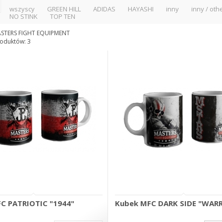
wszyscy
GREEN HILL
ADIDAS
HAYASHI
inny
inny / oth
NO STINK
TOP TEN
STERS FIGHT EQUIPMENT
oduktów: 3
C PATRIOTIC "1944"
Kubek MFC DARK SIDE "WAR