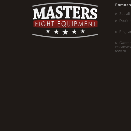
(W) Rękawice bokserskie
Pomocne
RBT-PRO-TRAIN czarno-
różowe 10 oz
Zaufal
179,00 PLN
Dobór 
Regula
Gwaran
reklamacj
towaru
(W) Rękawice bokserskie
skórzane MASTERS RBT-RED
14 oz
198,00 PLN