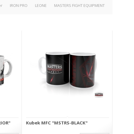
er
IRON PRO
LEONE
MASTERS FIGHT EQUIPMENT
RIOR"
Kubek MFC "MSTRS-BLACK"