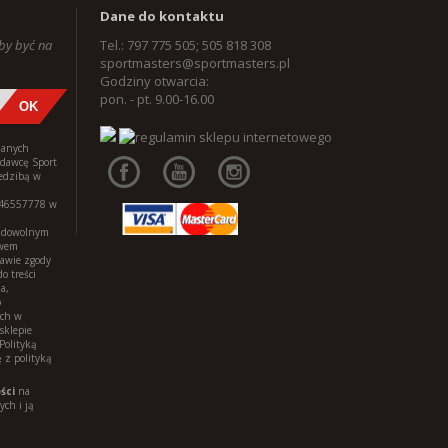
Dane do kontaktu
aby być na
Tel.: 797 775 505; 505 818 308
sportmasters@sportmasters.pl
Godziny otwarcia:
pon. - pt. 9.00-16.00
danych
edawcę Sport
iedzibą w
146557778 w
w dowolnym
awem
tawie zgody
o treści
a,
o
ych w
sklepie
Polityką
 z polityką
ści
na
ch i ją