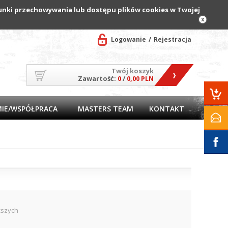
arunki przechowywania lub dostępu plików cookies w Twojej
Logowanie
Rejestracja
Twój koszyk
Zawartość:
0
/
0,00 PLN
MIE/WSPÓŁPRACA
MASTERS TEAM
KONTAKT
ższych