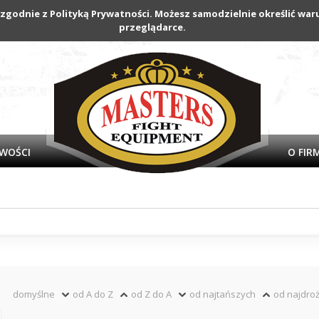
 zgodnie z Polityką Prywatności. Możesz samodzielnie określić w
przeglądarce.
WOŚCI
O FIR
domyślne
od A do Z
od Z do A
od najtańszych
od najdro