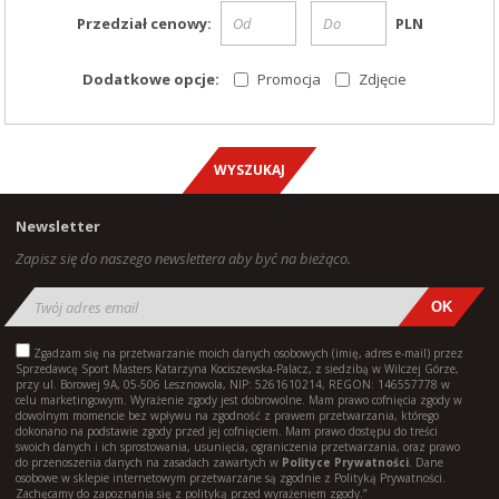
Przedział cenowy:
PLN
Dodatkowe opcje:
Promocja
Zdjęcie
Newsletter
Zapisz się do naszego newslettera aby być na bieżąco.
Zgadzam się na przetwarzanie moich danych osobowych (imię, adres e-mail) przez
Sprzedawcę Sport Masters Katarzyna Kociszewska-Palacz, z siedzibą w Wilczej Górze,
przy ul. Borowej 9A, 05-506 Lesznowola, NIP: 5261610214, REGON: 146557778 w
celu marketingowym. Wyrażenie zgody jest dobrowolne. Mam prawo cofnięcia zgody w
dowolnym momencie bez wpływu na zgodność z prawem przetwarzania, którego
dokonano na podstawie zgody przed jej cofnięciem. Mam prawo dostępu do treści
swoich danych i ich sprostowania, usunięcia, ograniczenia przetwarzania, oraz prawo
do przenoszenia danych na zasadach zawartych w
Polityce Prywatności
. Dane
osobowe w sklepie internetowym przetwarzane są zgodnie z Polityką Prywatności.
Zachęcamy do zapoznania się z polityką przed wyrażeniem zgody.”