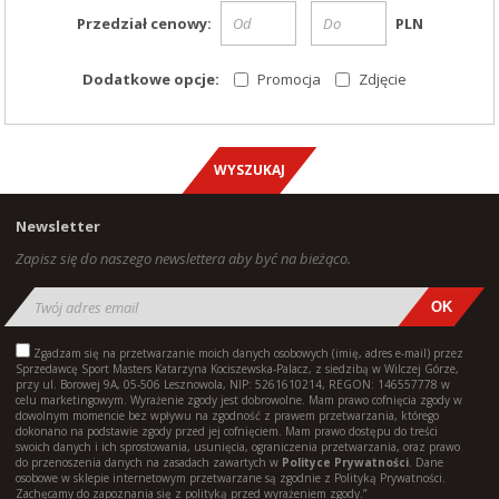
Przedział cenowy:
PLN
Dodatkowe opcje:
Promocja
Zdjęcie
Newsletter
Zapisz się do naszego newslettera aby być na bieżąco.
Zgadzam się na przetwarzanie moich danych osobowych (imię, adres e-mail) przez
Sprzedawcę Sport Masters Katarzyna Kociszewska-Palacz, z siedzibą w Wilczej Górze,
przy ul. Borowej 9A, 05-506 Lesznowola, NIP: 5261610214, REGON: 146557778 w
celu marketingowym. Wyrażenie zgody jest dobrowolne. Mam prawo cofnięcia zgody w
dowolnym momencie bez wpływu na zgodność z prawem przetwarzania, którego
dokonano na podstawie zgody przed jej cofnięciem. Mam prawo dostępu do treści
swoich danych i ich sprostowania, usunięcia, ograniczenia przetwarzania, oraz prawo
do przenoszenia danych na zasadach zawartych w
Polityce Prywatności
. Dane
osobowe w sklepie internetowym przetwarzane są zgodnie z Polityką Prywatności.
Zachęcamy do zapoznania się z polityką przed wyrażeniem zgody.”