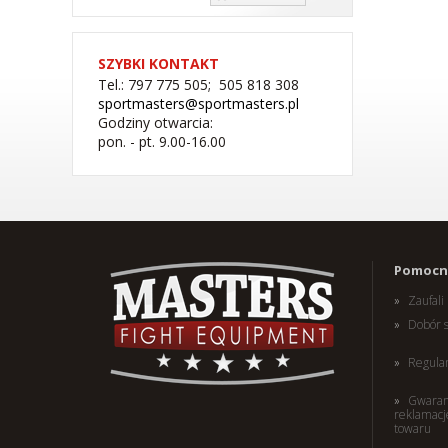
SZYBKI KONTAKT
Tel.: 797 775 505; 505 818 308
sportmasters@sportmasters.pl
Godziny otwarcia:
pon. - pt. 9.00-16.00
(W) Rękawice bokserskie
Pomocne
RBT-PRO-TRAIN czarno-
różowe 10 oz
Zaufal
179,00 PLN
Dobór 
Regula
Gwaran
reklamacj
towaru