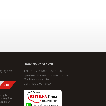
Dane do kontaktu
aby być na
Tel.: 797 775 505; 505 818 308
sportmasters@sportmasters.pl
Godziny otwarcia:
pon. - pt. 9.00-16.00
danych
edawcę Sport
iedzibą w