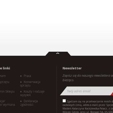
 linki
Newsletter
Zapisz się do naszego newslettera 
i nam
Praca
bieżąco.
sprzętu
Konserwacja
sprzętu
min Sklepu
Koszty i rodzaje
wysyłek
cja/
Deklaracja
Zgadzam się na przetwarzanie moich 
e/ wymiana
zgodności
osobowych (imię, adres e-mail) przez Sprz
Masters Katarzyna Kociszewska-Palacz, z s
Wilczej Górze, przy ul. Borowej 9A, 05-506