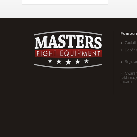
(W) Rękawice bokserskie
Pomocne
RBT-PRO-TRAIN czarno-
różowe 10 oz
Zaufal
179,00 PLN
Dobór 
Regula
Gwaran
reklamacj
towaru
(W) Rękawice bokserskie