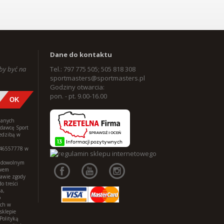
Dane do kontaktu
aby być na
Tel.: 797 775 505; 505 818 308
sportmasters@sportmasters.pl
Godziny otwarcia:
pon. - pt. 9.00-16.00
danych
edawcę Sport
iedzibą w
146557778 w
w dowolnym
awem
tawie zgody
o treści
a,
o
ych w
sklepie
Polityką