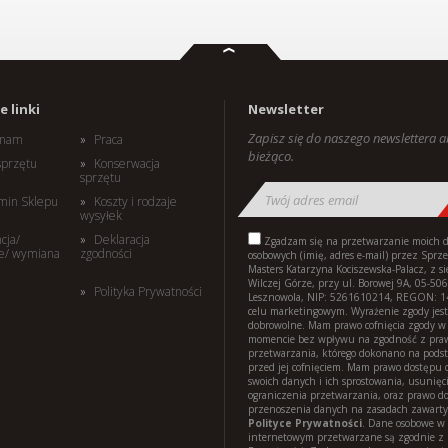
 linki
Newsletter
Zapisz się do naszego newslettera 
i nam
Praca
bieżąco.
sprzętu
Konserwacja
sprzętu
min Sklepu
Koszty i rodzaje
wysyłek
cja/
Deklaracja
Zgadzam się na przetwarzanie moich 
e/ wymiana
zgodności
osobowych (imię, adres e-mail) przez Sprz
Masters Katarzyna Kociszewska-Palacz, z s
Wilczej Górze, przy ul. Borowej 9A, 05-506
Polityka Prywatności
Lesznowola, NIP: 5261610214, REGON: 
celu marketingowym. Wyrażenie zgody jest
dobrowolne. Mam prawo cofnięcia zgody 
momencie bez wpływu na zgodność z pr
przetwarzania, którego dokonano na pods
przed jej cofnięciem. Mam prawo dostępu d
swoich danych i ich sprostowania, usunięci
ograniczenia przetwarzania, oraz prawo d
przenoszenia danych na zasadach zawart
Polityce Prywatności
. Dane osobowe w 
internetowym przetwarzane są zgodnie z 