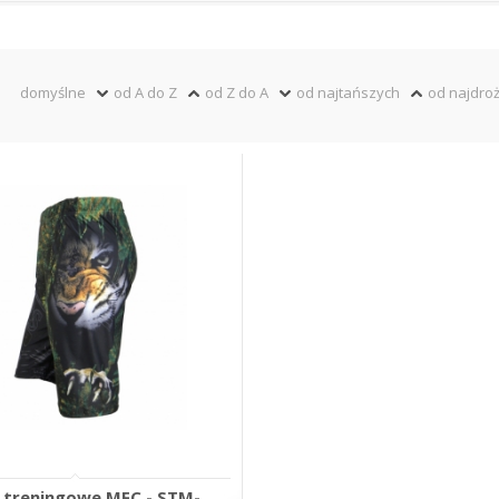
domyślne
od A do Z
od Z do A
od najtańszych
od najdro
 treningowe MFC - STM-