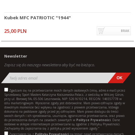
Kubek MFC PATRIOTIC "1944"
25,00 PLN
BRAK
Newsletter
Zapisz się do naszego newslettera aby być na bieżąco.
Zgadzam się na przetwarzanie moich danych osobowych (imię, adres e-mail) przez
Sprzedawcę Sport Masters Katarzyna Kociszewska-Palacz, z siedzibą w Wilczej Górze,
przy ul. Borowej 9A, 05-506 Lesznowola, NIP: 5261610214, REGON: 146557778 w
celu marketingowym. Wyrażenie zgody jest dobrowolne. Mam prawo cofnięcia zgody w
dowolnym momencie bez wpływu na zgodność z prawem przetwarzania, którego
dokonano na podstawie zgody przed jej cofnięciem. Mam prawo dostępu do treści
swoich danych i ich sprostowania, usunięcia, ograniczenia przetwarzania, oraz prawo
do przenoszenia danych na zasadach zawartych w
Polityce Prywatności
. Dane
osobowe w sklepie internetowym przetwarzane są zgodnie z Polityką Prywatności.
Zachęcamy do zapoznania się z polityką przed wyrażeniem zgody.”
Zapoznałem się z
Polityką Prywatności
na temat zasad przetwarzania danych