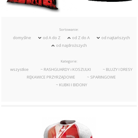
Sortowanie:
domyślne
od A do Z
od Z do A
od najtańszych
od najdroższych
Kategorie:
wszystkie
~ RASHGUARDY i KOSZULKI
~ BLUZY I DRESY
RĘKAWICE PRZYRZĄDOWE
~ SPARINGOWE
~ KUBKI I BIDONY