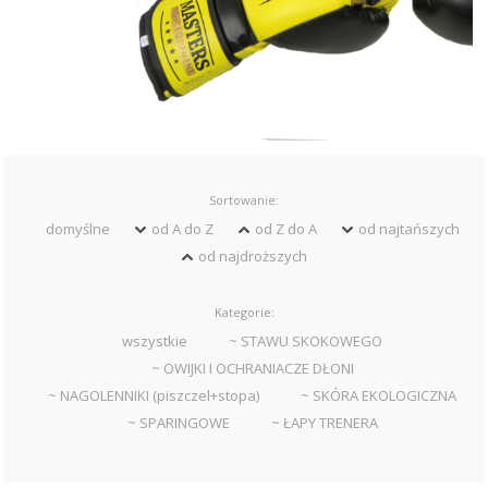
Sortowanie:
domyślne
od A do Z
od Z do A
od najtańszych
od najdroższych
Kategorie:
wszystkie
~ STAWU SKOKOWEGO
~ OWIJKI I OCHRANIACZE DŁONI
~ NAGOLENNIKI (piszczel+stopa)
~ SKÓRA EKOLOGICZNA
~ SPARINGOWE
~ ŁAPY TRENERA