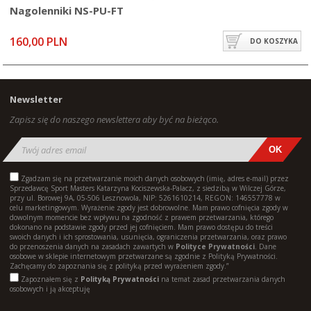
Nagolenniki NS-PU-FT
160,00 PLN
DO KOSZYKA
Newsletter
Zapisz się do naszego newslettera aby być na bieżąco.
Zgadzam się na przetwarzanie moich danych osobowych (imię, adres e-mail) przez
Sprzedawcę Sport Masters Katarzyna Kociszewska-Palacz, z siedzibą w Wilczej Górze,
przy ul. Borowej 9A, 05-506 Lesznowola, NIP: 5261610214, REGON: 146557778 w
celu marketingowym. Wyrażenie zgody jest dobrowolne. Mam prawo cofnięcia zgody w
dowolnym momencie bez wpływu na zgodność z prawem przetwarzania, którego
dokonano na podstawie zgody przed jej cofnięciem. Mam prawo dostępu do treści
swoich danych i ich sprostowania, usunięcia, ograniczenia przetwarzania, oraz prawo
do przenoszenia danych na zasadach zawartych w
Polityce Prywatności
. Dane
osobowe w sklepie internetowym przetwarzane są zgodnie z Polityką Prywatności.
Zachęcamy do zapoznania się z polityką przed wyrażeniem zgody.”
Zapoznałem się z
Polityką Prywatności
na temat zasad przetwarzania danych
osobowych i ją akceptuję