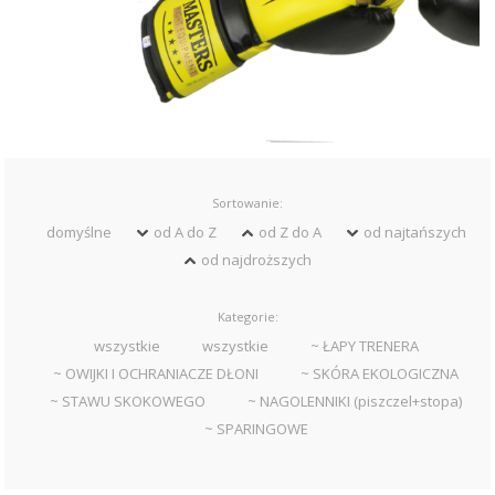
Sortowanie:
domyślne
od A do Z
od Z do A
od najtańszych
od najdroższych
Kategorie:
wszystkie
wszystkie
~ ŁAPY TRENERA
~ OWIJKI I OCHRANIACZE DŁONI
~ SKÓRA EKOLOGICZNA
~ STAWU SKOKOWEGO
~ NAGOLENNIKI (piszczel+stopa)
~ SPARINGOWE