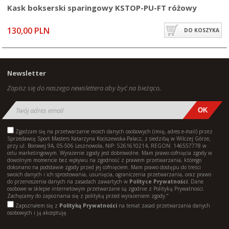
Kask bokserski sparingowy KSTOP-PU-FT różowy
130,00 PLN
DO KOSZYKA
Newsletter
Zapisz się do naszego newslettera aby być na bieżąco.
Zgadzam się na przetwarzanie moich danych osobowych (imię, adres e-mail) przez
Sprzedawcę Sport Masters Katarzyna Kociszewska-Palacz, z siedzibą w Wilczej Górze,
przy ul. Borowej 9A, 05-506 Lesznowola, NIP: 5261610214, REGON: 146557778 w
celu marketingowym. Wyrażenie zgody jest dobrowolne. Mam prawo cofnięcia zgody w
dowolnym momencie bez wpływu na zgodność z prawem przetwarzania, którego
dokonano na podstawie zgody przed jej cofnięciem. Mam prawo dostępu do treści
swoich danych i ich sprostowania, usunięcia, ograniczenia przetwarzania, oraz prawo
do przenoszenia danych na zasadach zawartych w
Polityce Prywatności
. Dane
osobowe w sklepie internetowym przetwarzane są zgodnie z Polityką Prywatności.
Zachęcamy do zapoznania się z polityką przed wyrażeniem zgody.”
Zapoznałem się z
Polityką Prywatności
na temat zasad przetwarzania danych
osobowych i ją akceptuję