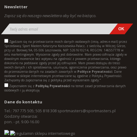
Newsletter
Zapisz się do naszego newslettera aby być na bieżąco.
Zgadzam się na przetwarzanie moich danych osobowych (imię, adres e-mail) przez
Sprzedawcę Sport Masters Katarzyna Kociszewska-Palacz, z siedzibą w Wilczej Górze,
przy ul. Borowej 9A, 05-506 Lesznowola, NIP: 5261610214, REGON: 146557778 w
celu marketingowym. Wyrażenie zgody jest dobrowolne. Mam prawo cofnięcia zgody w
dowolnym momencie bez wpływu na zgodność z prawem przetwarzania, którego
dokonano na podstawie zgody przed jej cofnięciem. Mam prawo dostępu do treści
swoich danych i ich sprostowania, usunięcia, ograniczenia przetwarzania, oraz prawo
do przenoszenia danych na zasadach zawartych w
Polityce Prywatności
. Dane
osobowe w sklepie internetowym przetwarzane są zgodnie z Polityką Prywatności.
Zachęcamy do zapoznania się z polityką przed wyrażeniem zgody.”
Zapoznałem się z
Polityką Prywatności
na temat zasad przetwarzania danych
osobowych i ją akceptuję
Dane do kontaktu
Tel.: 797 775 505; 505 818 308
sportmasters@sportmasters.pl
Godziny otwarcia:
pon. - pt. 9.00-16.00