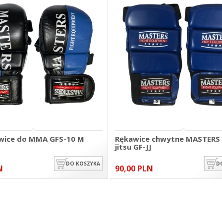
wice do MMA GFS-10 M
Rękawice chwytne MASTERS d
jitsu GF-JJ
DO KOSZYKA
D
N
90,00 PLN