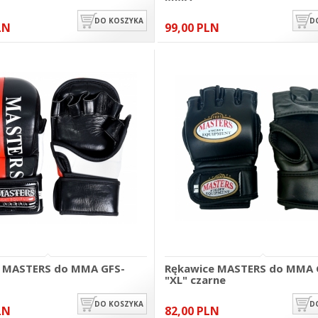
DO KOSZYKA
D
LN
99,00 PLN
 MASTERS do MMA GFS-
Rękawice MASTERS do MMA 
"XL" czarne
DO KOSZYKA
D
LN
82,00 PLN