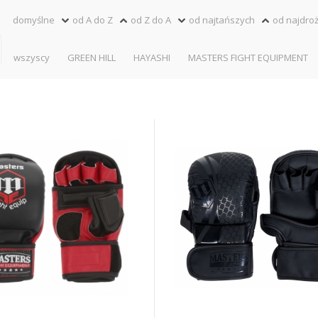
domyślne
od A do Z
od Z do A
od najtańszych
od najdro
wszyscy
GREEN HILL
HAYASHI
MASTERS FIGHT EQUIPMENT