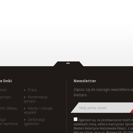
 linki
Newsletter
Zapisz się do naszego newslettera 
i nam
Praca
bieżąco.
sprzętu
Konserwacja
sprzętu
min Sklepu
Koszty i rodzaje
wysyłek
cja/
Deklaracja
Zgadzam się na przetwarzanie moich 
e/ wymiana
zgodności
osobowych (imię, adres e-mail) przez Sprz
Masters Katarzyna Kociszewska-Palacz, z s
Wilczej Górze, przy ul. Borowej 9A, 05-506