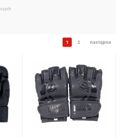
ższych
1
2
następna