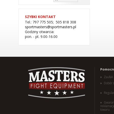
SZYBKI KONTAKT
Tel.: 797 775 505; 505 818 308
sportmasters@sportmasters.pl
Godziny otwarcia:
pon. - pt. 9.00-16.00
(W) Rękawice bokserskie
Pomocne
RBT-PRO-TRAIN czarno-
różowe 10 oz
Zaufal
179,00 PLN
Dobór 
Regula
Gwaran
reklamacj
towaru