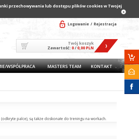
arunki przechowywania lub dostępu plików cookies w Twojej
Logowanie
Rejestracja
Twój koszyk
Zawartość:
0
/
0,00 PLN
MIE/WSPÓŁPRACA
MASTERS TEAM
KONTAKT
odkryte palce), są także doskonałe do treningu na workach.