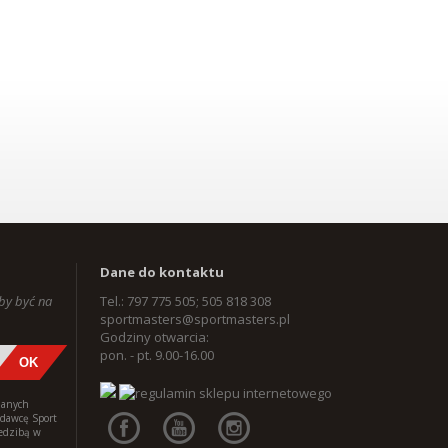
Dane do kontaktu
aby być na
Tel.: 797 775 505; 505 818 308
sportmasters@sportmasters.pl
Godziny otwarcia:
pon. - pt. 9.00-16.00
danych
edawcę Sport
iedzibą w