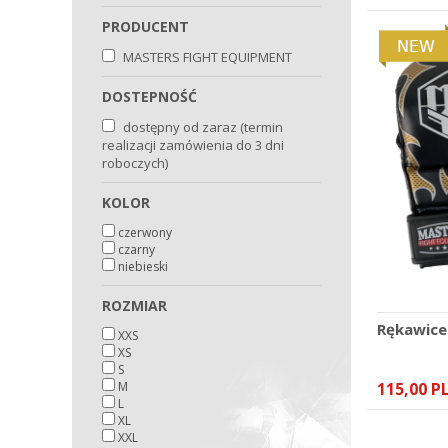
PRODUCENT
MASTERS FIGHT EQUIPMENT
DOSTEPNOŚĆ
dostępny od zaraz (termin
realizacji zamówienia do 3 dni
roboczych)
KOLOR
czerwony
czarny
niebieski
ROZMIAR
Rękawic
XXS
XS
S
M
115,00 P
L
XL
XXL