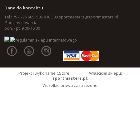
Dane do kontaktu
Tel.: 797 775 505; 505 818 308
sportmasters@sportmasters.pl
Godziny otwarcia:
pon. - pt. 9.00-16.00
Projekt i wykonanie CStore
Właściciel sklepu:
sportmasters.pl
.
Wszelkie prawa zastrzeżone