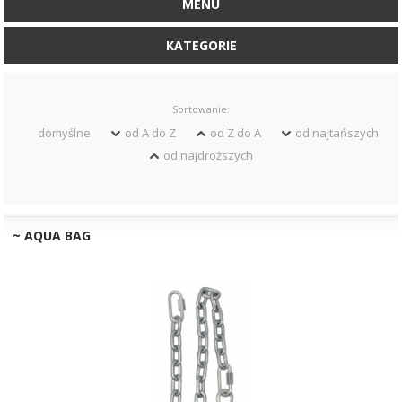
MENU
KATEGORIE
Sortowanie:
domyślne
od A do Z
od Z do A
od najtańszych
od najdroższych
~ AQUA BAG