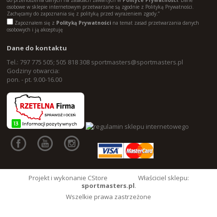
do przenoszenia danych na zasadach zawartych w
Polityce Prywatności
. Dane
osobowe w sklepie internetowym przetwarzane są zgodnie z Polityką Prywatności.
Zachęcamy do zapoznania się z polityką przed wyrażeniem zgody.”
Zapoznałem się z
Polityką Prywatności
na temat zasad przetwarzania danych
osobowych i ją akceptuję
Dane do kontaktu
Tel.: 797 775 505; 505 818 308
sportmasters@sportmasters.pl
Godziny otwarcia:
pon. - pt. 9.00-16.00
Projekt i wykonanie CStore
Właściciel sklepu:
sportmasters.pl
.
Wszelkie prawa zastrzeżone