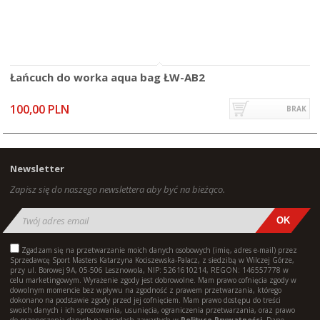
Łańcuch do worka aqua bag ŁW-AB2
100,00 PLN
BRAK
Newsletter
Zapisz się do naszego newslettera aby być na bieżąco.
Zgadzam się na przetwarzanie moich danych osobowych (imię, adres e-mail) przez
Sprzedawcę Sport Masters Katarzyna Kociszewska-Palacz, z siedzibą w Wilczej Górze,
przy ul. Borowej 9A, 05-506 Lesznowola, NIP: 5261610214, REGON: 146557778 w
celu marketingowym. Wyrażenie zgody jest dobrowolne. Mam prawo cofnięcia zgody w
dowolnym momencie bez wpływu na zgodność z prawem przetwarzania, którego
dokonano na podstawie zgody przed jej cofnięciem. Mam prawo dostępu do treści
swoich danych i ich sprostowania, usunięcia, ograniczenia przetwarzania, oraz prawo