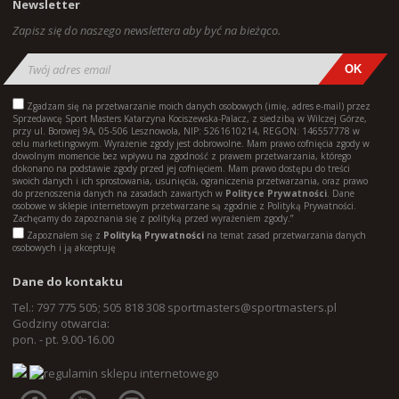
Newsletter
Zapisz się do naszego newslettera aby być na bieżąco.
Zgadzam się na przetwarzanie moich danych osobowych (imię, adres e-mail) przez
Sprzedawcę Sport Masters Katarzyna Kociszewska-Palacz, z siedzibą w Wilczej Górze,
przy ul. Borowej 9A, 05-506 Lesznowola, NIP: 5261610214, REGON: 146557778 w
celu marketingowym. Wyrażenie zgody jest dobrowolne. Mam prawo cofnięcia zgody w
dowolnym momencie bez wpływu na zgodność z prawem przetwarzania, którego
dokonano na podstawie zgody przed jej cofnięciem. Mam prawo dostępu do treści
swoich danych i ich sprostowania, usunięcia, ograniczenia przetwarzania, oraz prawo
do przenoszenia danych na zasadach zawartych w
Polityce Prywatności
. Dane
osobowe w sklepie internetowym przetwarzane są zgodnie z Polityką Prywatności.
Zachęcamy do zapoznania się z polityką przed wyrażeniem zgody.”
Zapoznałem się z
Polityką Prywatności
na temat zasad przetwarzania danych
osobowych i ją akceptuję
Dane do kontaktu
Tel.: 797 775 505; 505 818 308
sportmasters@sportmasters.pl
Godziny otwarcia:
pon. - pt. 9.00-16.00