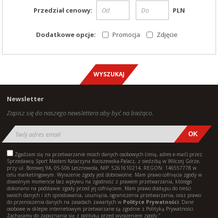
Przedział cenowy:
PLN
Dodatkowe opcje:
Promocja
Zdjęcie
Newsletter
Zapisz się do naszego newslettera aby być na bieżąco.
Zgadzam się na przetwarzanie moich danych osobowych (imię, adres e-mail) przez
Sprzedawcę Sport Masters Katarzyna Kociszewska-Palacz, z siedzibą w Wilczej Górze,
przy ul. Borowej 9A, 05-506 Lesznowola, NIP: 5261610214, REGON: 146557778 w
celu marketingowym. Wyrażenie zgody jest dobrowolne. Mam prawo cofnięcia zgody w
dowolnym momencie bez wpływu na zgodność z prawem przetwarzania, którego
dokonano na podstawie zgody przed jej cofnięciem. Mam prawo dostępu do treści
swoich danych i ich sprostowania, usunięcia, ograniczenia przetwarzania, oraz prawo
do przenoszenia danych na zasadach zawartych w
Polityce Prywatności
. Dane
osobowe w sklepie internetowym przetwarzane są zgodnie z Polityką Prywatności.
Zachęcamy do zapoznania się z polityką przed wyrażeniem zgody.”