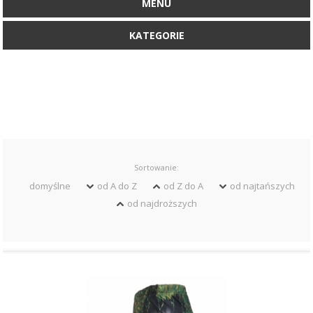
MENU
KATEGORIE
Sortowanie:
domyślne
od A do Z
od Z do A
od najtańszych
od najdroższych