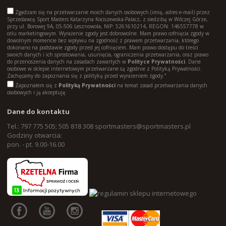
Zgadzam się na przetwarzanie moich danych osobowych (imię, adres e-mail) przez
Sprzedawcę Sport Masters Katarzyna Kociszewska-Palacz, z siedzibą w Wilczej Górze,
przy ul. Borowej 9A, 05-506 Lesznowola, NIP: 5261610214, REGON: 146557778 w
celu marketingowym. Wyrażenie zgody jest dobrowolne. Mam prawo cofnięcia zgody w
dowolnym momencie bez wpływu na zgodność z prawem przetwarzania, którego
dokonano na podstawie zgody przed jej cofnięciem. Mam prawo dostępu do treści
swoich danych i ich sprostowania, usunięcia, ograniczenia przetwarzania, oraz prawo
do przenoszenia danych na zasadach zawartych w
Polityce Prywatności
. Dane
osobowe w sklepie internetowym przetwarzane są zgodnie z Polityką Prywatności.
Zachęcamy do zapoznania się z polityką przed wyrażeniem zgody.”
Zapoznałem się z
Polityką Prywatności
na temat zasad przetwarzania danych
osobowych i ją akceptuję
Dane do kontaktu
Tel.: 797 775 505; 505 818 308
sportmasters@sportmasters.pl
Godziny otwarcia:
pon. - pt. 9.00-16.00