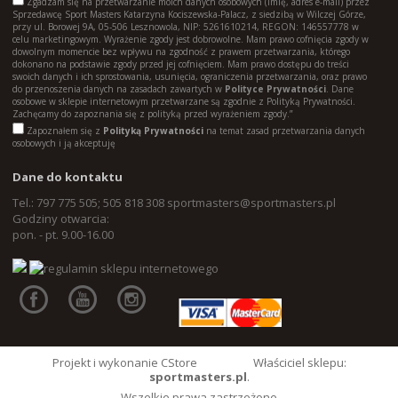
Zgadzam się na przetwarzanie moich danych osobowych (imię, adres e-mail) przez
Sprzedawcę Sport Masters Katarzyna Kociszewska-Palacz, z siedzibą w Wilczej Górze,
przy ul. Borowej 9A, 05-506 Lesznowola, NIP: 5261610214, REGON: 146557778 w
celu marketingowym. Wyrażenie zgody jest dobrowolne. Mam prawo cofnięcia zgody w
dowolnym momencie bez wpływu na zgodność z prawem przetwarzania, którego
dokonano na podstawie zgody przed jej cofnięciem. Mam prawo dostępu do treści
swoich danych i ich sprostowania, usunięcia, ograniczenia przetwarzania, oraz prawo
do przenoszenia danych na zasadach zawartych w
Polityce Prywatności
. Dane
osobowe w sklepie internetowym przetwarzane są zgodnie z Polityką Prywatności.
Zachęcamy do zapoznania się z polityką przed wyrażeniem zgody.”
Zapoznałem się z
Polityką Prywatności
na temat zasad przetwarzania danych
osobowych i ją akceptuję
Dane do kontaktu
Tel.: 797 775 505; 505 818 308
sportmasters@sportmasters.pl
Godziny otwarcia:
pon. - pt. 9.00-16.00
Projekt i wykonanie CStore
Właściciel sklepu:
sportmasters.pl
.
Wszelkie prawa zastrzeżone