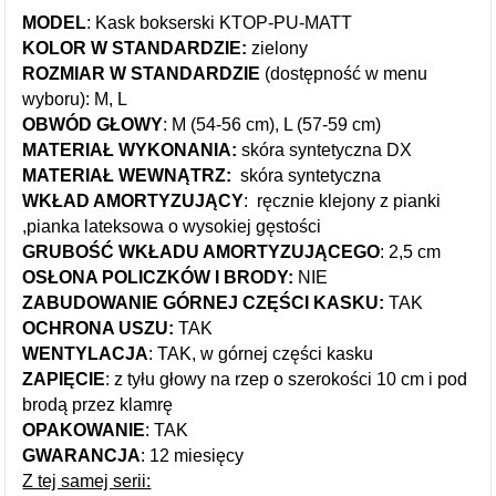
MODEL
: Kask bokserski KTOP-PU-MATT
KOLOR W STANDARDZIE:
zielony
ROZMIAR W STANDARDZIE
(dostępność w menu
wyboru): M, L
OBWÓD GŁOWY
: M (54-56 cm), L (57-59 cm)
MATERIAŁ WYKONANIA
:
skóra syntetyczna DX
MATERIAŁ WEWNĄTRZ:
skóra syntetyczna
WKŁAD AMORTYZUJĄCY
:
ręcznie klejony z pianki
,pianka lateksowa o wysokiej gęstości
GRUBOŚĆ WKŁADU AMORTYZUJĄCEGO
: 2,5 cm
OSŁONA POLICZKÓW I BRODY:
NIE
ZABUDOWANIE GÓRNEJ CZĘŚCI KASKU:
TAK
OCHRONA USZU:
TAK
WENTYLACJA
: TAK, w górnej części kasku
ZAPIĘCIE
: z tyłu głowy na rzep o szerokości 10 cm i pod
brodą przez klamrę
OPAKOWANIE
: TAK
GWARANCJA
: 12 miesięcy
Z tej samej serii: