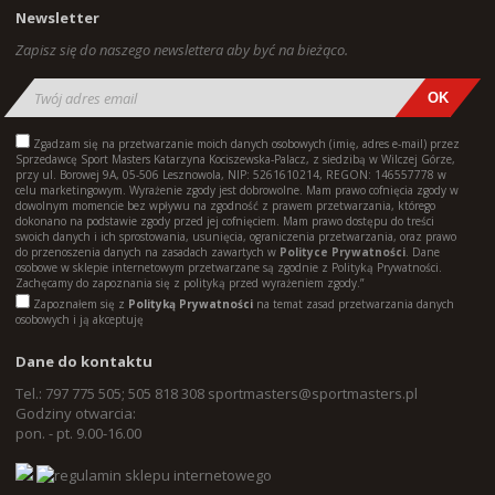
Newsletter
Zapisz się do naszego newslettera aby być na bieżąco.
Zgadzam się na przetwarzanie moich danych osobowych (imię, adres e-mail) przez
Sprzedawcę Sport Masters Katarzyna Kociszewska-Palacz, z siedzibą w Wilczej Górze,
przy ul. Borowej 9A, 05-506 Lesznowola, NIP: 5261610214, REGON: 146557778 w
celu marketingowym. Wyrażenie zgody jest dobrowolne. Mam prawo cofnięcia zgody w
dowolnym momencie bez wpływu na zgodność z prawem przetwarzania, którego
dokonano na podstawie zgody przed jej cofnięciem. Mam prawo dostępu do treści
swoich danych i ich sprostowania, usunięcia, ograniczenia przetwarzania, oraz prawo
do przenoszenia danych na zasadach zawartych w
Polityce Prywatności
. Dane
osobowe w sklepie internetowym przetwarzane są zgodnie z Polityką Prywatności.
Zachęcamy do zapoznania się z polityką przed wyrażeniem zgody.”
Zapoznałem się z
Polityką Prywatności
na temat zasad przetwarzania danych
osobowych i ją akceptuję
Dane do kontaktu
Tel.: 797 775 505; 505 818 308
sportmasters@sportmasters.pl
Godziny otwarcia:
pon. - pt. 9.00-16.00