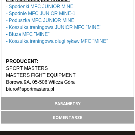
- Spodenki MFC JUNIOR MINE
- Spodnie MFC JUNIOR MINE-1
- Poduszka MFC JUNIOR MINE
- Koszulka treningowa JUNIOR MFC "MINE"
-
Bluza MFC "MINE"
- Koszulka treningowa długi rękaw MFC "MINE"
PRODUCENT:
SPORT MASTERS
MASTERS FIGHT EQUIPMENT
Borowa 9A, 05-506 Wilcza Góra
biuro@sportmasters.pl
PARAMETRY
KOMENTARZE