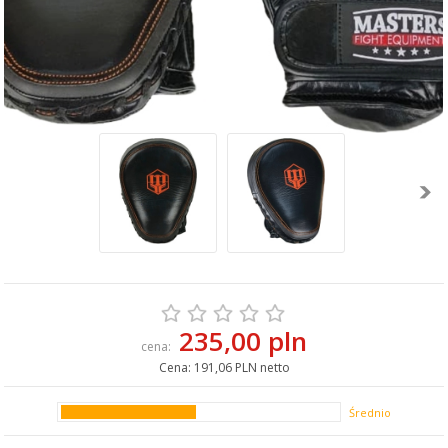
235,00 pln
cena:
Cena:
191,06 PLN netto
Średnio