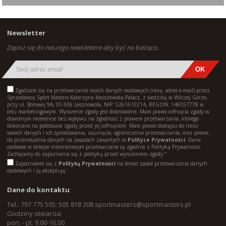
Newsletter
Zapisz się do naszego newslettera aby być na bieżąco.
Zgadzam się na przetwarzanie moich danych osobowych (imię, adres e-mail) przez
Sprzedawcę Sport Masters Katarzyna Kociszewska-Palacz, z siedzibą w Wilczej Górze,
przy ul. Borowej 9A, 05-506 Lesznowola, NIP: 5261610214, REGON: 146557778 w
celu marketingowym. Wyrażenie zgody jest dobrowolne. Mam prawo cofnięcia zgody w
dowolnym momencie bez wpływu na zgodność z prawem przetwarzania, którego
dokonano na podstawie zgody przed jej cofnięciem. Mam prawo dostępu do treści
swoich danych i ich sprostowania, usunięcia, ograniczenia przetwarzania, oraz prawo
do przenoszenia danych na zasadach zawartych w
Polityce Prywatności
. Dane
osobowe w sklepie internetowym przetwarzane są zgodnie z Polityką Prywatności.
Zachęcamy do zapoznania się z polityką przed wyrażeniem zgody.”
Zapoznałem się z
Polityką Prywatności
na temat zasad przetwarzania danych
osobowych i ją akceptuję
Dane do kontaktu
Tel.: 797 775 505; 505 818 308
sportmasters@sportmasters.pl
Godziny otwarcia:
pon. - pt. 9.00-16.00