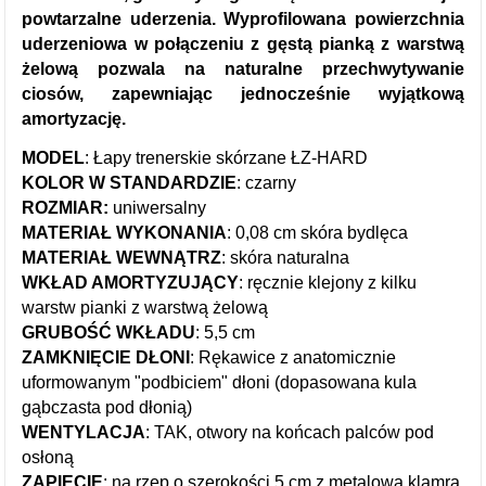
powtarzalne uderzenia. Wyprofilowana powierzchnia
uderzeniowa w połączeniu z gęstą pianką z warstwą
żelową pozwala na naturalne przechwytywanie
ciosów, zapewniając jednocześnie wyjątkową
amortyzację.
MODEL
: Łapy trenerskie skórzane ŁZ-HARD
KOLOR W STANDARDZIE
: czarny
ROZMIAR:
uniwersalny
MATERIAŁ WYKONANIA
: 0,08 cm skóra bydlęca
MATERIAŁ WEWNĄTRZ
: skóra naturalna
WKŁAD AMORTYZUJĄCY
: ręcznie klejony z kilku
warstw pianki z warstwą żelową
GRUBOŚĆ WKŁADU
: 5,5 cm
ZAMKNIĘCIE DŁONI
: Rękawice z anatomicznie
uformowanym "podbiciem" dłoni (dopasowana kula
gąbczasta pod dłonią)
WENTYLACJA
: TAK, otwory na końcach palców pod
osłoną
ZAPIĘCIE
: na rzep o szerokości 5 cm z metalową klamrą