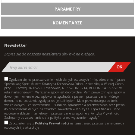
PARAMETRY
KOMENTARZE
Newsletter
Zapisz się do naszego newslettera aby być na bieżąco.
Zgadzam się na przetwarzanie moich danych osobowych (imię, adres e-mail) przez
Sprzedawcę Sport Masters Katarzyna Kociszewska-Palacz, z siedzibą w Wilczej Górze,
przy ul. Borowej 9A, 05-506 Lesznowola, NIP: 5261610214, REGON: 146557778 w
celu marketingowym. Wyrażenie zgody jest dobrowolne. Mam prawo cofnięcia zgody w
dowolnym momencie bez wpływu na zgodność z prawem przetwarzania, którego
dokonano na podstawie zgody przed jej cofnięciem. Mam prawo dostępu do treści
swoich danych i ich sprostowania, usunięcia, ograniczenia przetwarzania, oraz prawo
do przenoszenia danych na zasadach zawartych w
Polityce Prywatności
. Dane
osobowe w sklepie internetowym przetwarzane są zgodnie z Polityką Prywatności.
Zachęcamy do zapoznania się z polityką przed wyrażeniem zgody.”
Zapoznałem się z
Polityką Prywatności
na temat zasad przetwarzania danych
osobowych i ją akceptuję