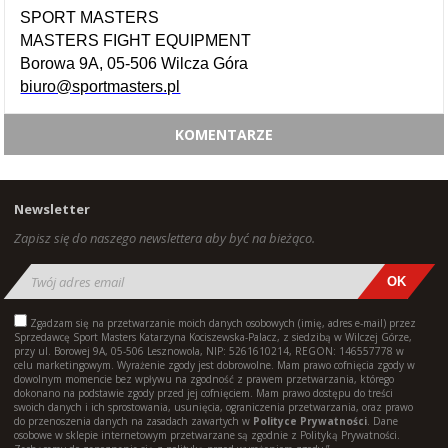
SPORT MASTERS
MASTERS FIGHT EQUIPMENT
Borowa 9A, 05-506 Wilcza Góra
biuro@sportmasters.pl
KOMENTARZE
Newsletter
Zapisz się do naszego newslettera aby być na bieżąco.
Zgadzam się na przetwarzanie moich danych osobowych (imię, adres e-mail) przez
Sprzedawcę Sport Masters Katarzyna Kociszewska-Palacz, z siedzibą w Wilczej Górze,
przy ul. Borowej 9A, 05-506 Lesznowola, NIP: 5261610214, REGON: 146557778 w
celu marketingowym. Wyrażenie zgody jest dobrowolne. Mam prawo cofnięcia zgody w
dowolnym momencie bez wpływu na zgodność z prawem przetwarzania, którego
dokonano na podstawie zgody przed jej cofnięciem. Mam prawo dostępu do treści
swoich danych i ich sprostowania, usunięcia, ograniczenia przetwarzania, oraz prawo
do przenoszenia danych na zasadach zawartych w
Polityce Prywatności
. Dane
osobowe w sklepie internetowym przetwarzane są zgodnie z Polityką Prywatności.