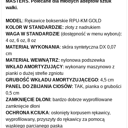
MASTERS. Polecane dla młodych adeptów sztuk
walki.
MODEL
: Rękawice bokserskie RPU-KM GOLD
KOLOR W STANDARDZIE:
złoty z nadrukiem
WAGA W STANDARDZIE
(dostępność w menu wyboru)
:
4 oz, 6 oz, 8 oz
MATERIAŁ WYKONANIA
: skóra syntetyczna DX 0,07
cm
MATERIAŁ WEWNĄTRZ:
nylonowa podszewka
WKŁAD AMORTYZUJĄCY
: wykonany maszynowo z
pianki o dużej strefie zgniotu
GRUBOŚĆ WKŁADU AMORTYZUJĄCEGO
: 4,5 cm
PANEL DO ZBIJANIA CIOSÓW:
TAK, pianka o grubości
0,5 cm
ZAMKNIĘCIE DŁONI:
bardzo dobrze wyprofilowane
zamknięcie dłoni
OCHRONA KCIUKA
: osłonięty korpusem rękawicy,
wyprofilowany, przyszyty do rękawicy za pomocą
wąskiego parcianego paska