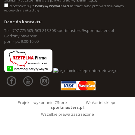
Zachęcamy do zapoznania się z polityką przed wyrażeniem zgody.”
Zapoznałem się z
Polityką Prywatności
na temat zasad przetwarzania danych
osobowych i ją akceptuję
Dane do kontaktu
Tel.: 797 775 505; 505 818 308
sportmasters@sportmasters.pl
Godziny otwarcia:
pon. - pt. 9.00-16.00
Projekt i wykonanie CStore
Właściciel sklepu:
sportmasters.pl
.
Wszelkie prawa zastrzeżone