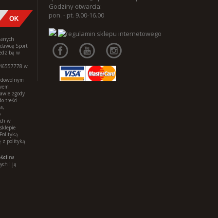
Godziny otwarcia:
pon. - pt. 9.00-16.00
danych
edawcę Sport
iedzibą w
146557778 w
w dowolnym
awem
tawie zgody
o treści
a,
o
ych w
sklepie
Polityką
 z polityką
ści
na
ch i ją