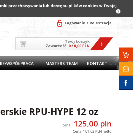
arunki przechowywania lub dostępu plików cookies w Twojej
Logowanie
Rejestracja
Twój koszyk
Zawartość:
0
/
0,00 PLN
MIE/WSPÓŁPRACA
MASTERS TEAM
KONTAKT
erskie RPU-HYPE 12 oz
125,00 pln
cena:
Cena:
101,63 PLN netto