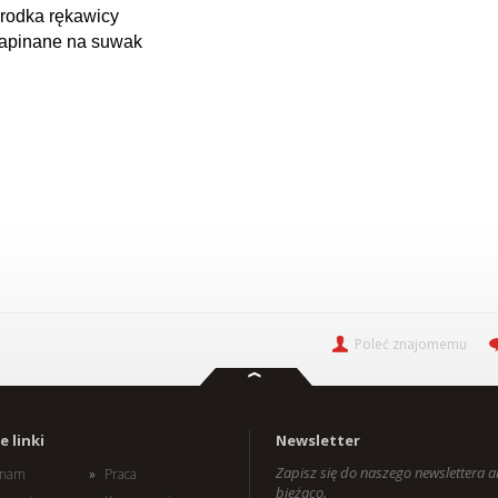
środka rękawicy
apinane na suwak
Poleć znajomemu
 linki
Newsletter
Zapisz się do naszego newslettera 
i nam
Praca
bieżąco.