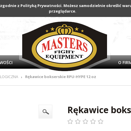
 zgodnie z Polityką Prywatności. Możesz samodzielnie określić w
przeglądarce.
WOŚCI
O FIR
OLOGICZNA
Rękawice bokserskie RPU-HYPE 12 oz
›
Rękawice boks