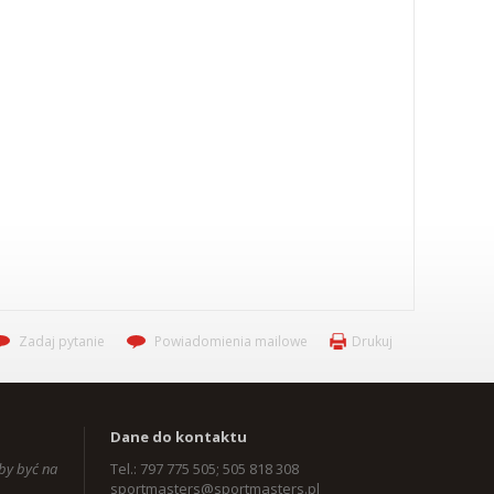
Zadaj pytanie
Powiadomienia mailowe
Drukuj
Dane do kontaktu
aby być na
Tel.: 797 775 505; 505 818 308
sportmasters@sportmasters.pl