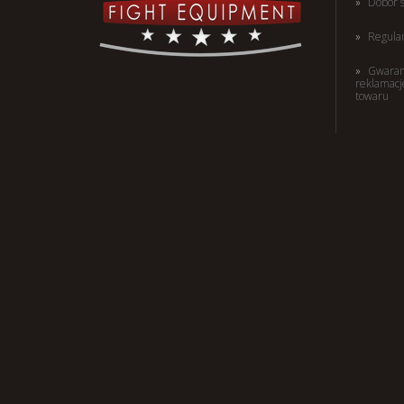
Dobór 
Regula
Gwaran
reklamacj
towaru