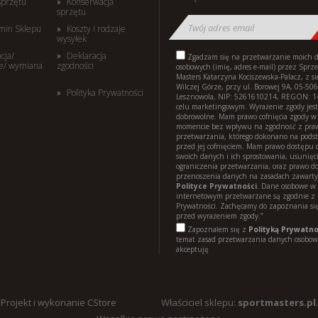
sprzętu
Konserwacja
sprzętu
min Sklepu
Koszty i rodzaje
wysyłek
cja/
Deklaracja
Zgadzam się na przetwarzanie moich 
e/ wymiana
zgodności
osobowych (imię, adres e-mail) przez Sprz
Masters Katarzyna Kociszewska-Palacz, z s
Wilczej Górze, przy ul. Borowej 9A, 05-506
Polityka Prywatności
Lesznowola, NIP: 5261610214, REGON: 
celu marketingowym. Wyrażenie zgody jest
dobrowolne. Mam prawo cofnięcia zgody 
momencie bez wpływu na zgodność z pr
przetwarzania, którego dokonano na pods
przed jej cofnięciem. Mam prawo dostępu d
swoich danych i ich sprostowania, usunięci
ograniczenia przetwarzania, oraz prawo d
przenoszenia danych na zasadach zawart
Polityce Prywatności
. Dane osobowe w 
internetowym przetwarzane są zgodnie z 
Prywatności. Zachęcamy do zapoznania się
przed wyrażeniem zgody.”
Zapoznałem się z
Polityką Prywatno
temat zasad przetwarzania danych osobowy
akceptuję
Projekt i wykonanie CStore
Właściciel sklepu:
sportmasters.pl
.