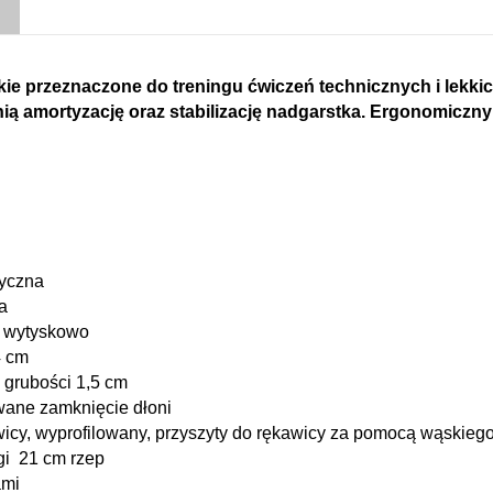
e przeznaczone do treningu ćwiczeń technicznych i lekki
ią amortyzację oraz stabilizację nadgarstka. Ergonomiczny 
tyczna
a
a wytyskowo
 cm
 grubości 1,5 cm
owane zamknięcie dłoni
icy, wyprofilowany, przyszyty do rękawicy za pomocą wąskieg
ugi 21 cm rzep
ami