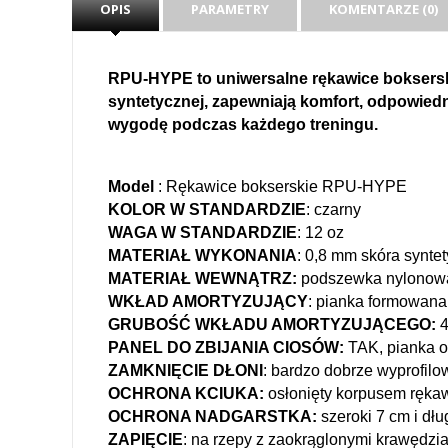
OPIS
PARAMETRY
KOMENTARZE (0)
RPU-HYPE to uniwersalne rękawice bokserski
syntetycznej, zapewniają komfort, odpowiedn
wygodę podczas każdego treningu.
Model
: Rękawice bokserskie RPU-HYPE
KOLOR W STANDARDZIE
: czarny
WAGA W STANDARDZIE
: 12 oz
MATERIAŁ WYKONANIA
: 0,8 mm skóra synte
MATERIAŁ WEWNĄTRZ:
podszewka nylonow
WKŁAD AMORTYZUJĄCY
: pianka formowan
GRUBOŚĆ WKŁADU AMORTYZUJĄCEGO:
4
PANEL DO ZBIJANIA CIOSÓW:
TAK, pianka o
ZAMKNIĘCIE DŁONI
: bardzo dobrze wyprofil
OCHRONA KCIUKA:
osłonięty korpusem rękaw
OCHRONA NADGARSTKA:
szeroki 7 cm i dł
ZAPIĘCIE
: na rzepy z zaokrąglonymi krawędzi