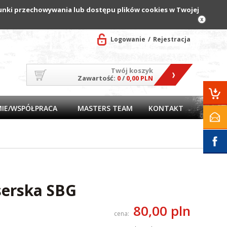
arunki przechowywania lub dostępu plików cookies w Twojej
Logowanie
Rejestracja
Twój koszyk
Zawartość:
0
/
0,00 PLN
MIE/WSPÓŁPRACA
MASTERS TEAM
KONTAKT
serska SBG
80,00 pln
cena: