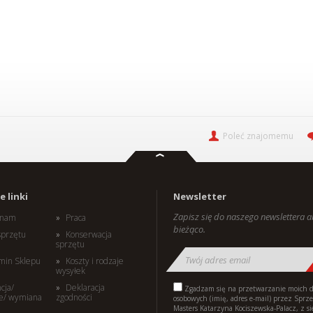
Poleć znajomemu
 linki
Newsletter
Zapisz się do naszego newslettera 
i nam
Praca
bieżąco.
sprzętu
Konserwacja
sprzętu
min Sklepu
Koszty i rodzaje
wysyłek
cja/
Deklaracja
Zgadzam się na przetwarzanie moich 
e/ wymiana
zgodności
osobowych (imię, adres e-mail) przez Sprz
Masters Katarzyna Kociszewska-Palacz, z s