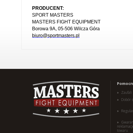
PRODUCENT:
SPORT MASTERS
MASTERS FIGHT EQUIPMENT
Borowa 9A, 05-506 Wilcza Góra
biuro@sportmasters.pl
Pomocne
Zaufal
Dobór 
Regula
Gwaran
reklamacj
towaru