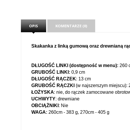
OPIS
KOMENTARZE (0)
Skakanka z linką gumową oraz drewnianą rą
DŁUGOŚĆ LINKI (dostępność w menu):
260 
GRUBOŚĆ LINKI:
0,9 cm
DŁUGOŚĆ RĄCZEK
: 13 cm
GRUBOŚĆ RĄCZKI
(w najszerszym miejscu): 
ŁOŻYSKA
: nie, do rączek zamocowane obroto
UCHWYTY
: drewniane
OBCIĄŻNIKI
: Nie
WAGA:
260cm - 383 g, 270cm - 405 g