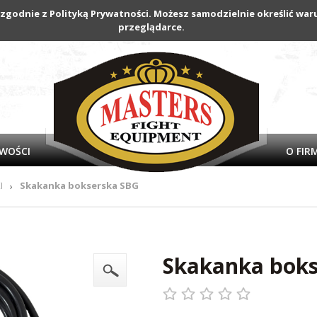
 zgodnie z Polityką Prywatności. Możesz samodzielnie określić w
przeglądarce.
WOŚCI
O FIR
I
Skakanka bokserska SBG
›
Skakanka bok