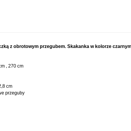
czką z obrotowym przegubem. Skakanka w kolorze czarnym 
cm , 270 cm
2,8 cm
we przeguby