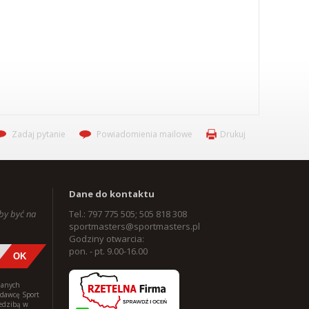
Zadaj pytanie
Powiadomienia mailowe
Drukuj
Dane do kontaktu
aby być na
Tel.: 797 775 505; 505 818 308
sportmasters@sportmasters.pl
Godziny otwarcia:
pon. - pt. 9.00-16.00
danych
edawcę Sport
iedzibą w