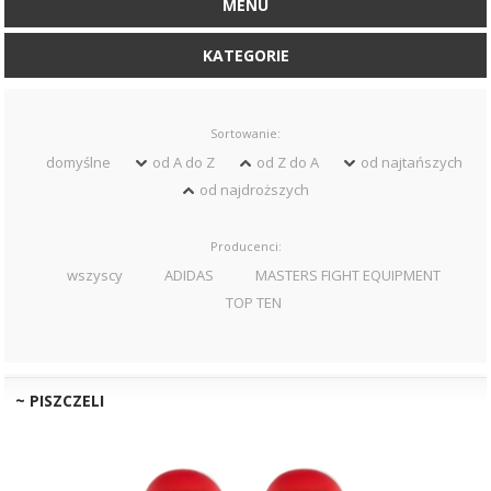
MENU
KATEGORIE
Sortowanie:
domyślne
od A do Z
od Z do A
od najtańszych
od najdroższych
Producenci:
wszyscy
ADIDAS
MASTERS FIGHT EQUIPMENT
TOP TEN
~ PISZCZELI