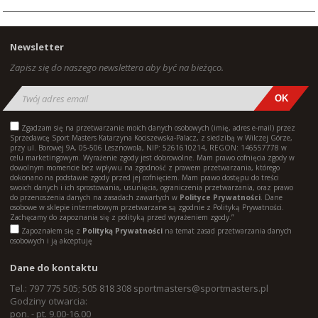
Newsletter
Zapisz się do naszego newslettera aby być na bieżąco.
Zgadzam się na przetwarzanie moich danych osobowych (imię, adres e-mail) przez
Sprzedawcę Sport Masters Katarzyna Kociszewska-Palacz, z siedzibą w Wilczej Górze,
przy ul. Borowej 9A, 05-506 Lesznowola, NIP: 5261610214, REGON: 146557778 w
celu marketingowym. Wyrażenie zgody jest dobrowolne. Mam prawo cofnięcia zgody w
dowolnym momencie bez wpływu na zgodność z prawem przetwarzania, którego
dokonano na podstawie zgody przed jej cofnięciem. Mam prawo dostępu do treści
swoich danych i ich sprostowania, usunięcia, ograniczenia przetwarzania, oraz prawo
do przenoszenia danych na zasadach zawartych w
Polityce Prywatności
. Dane
osobowe w sklepie internetowym przetwarzane są zgodnie z Polityką Prywatności.
Zachęcamy do zapoznania się z polityką przed wyrażeniem zgody.”
Zapoznałem się z
Polityką Prywatności
na temat zasad przetwarzania danych
osobowych i ją akceptuję
Dane do kontaktu
Tel.: 797 775 505; 505 818 308
sportmasters@sportmasters.pl
Godziny otwarcia:
pon. - pt. 9.00-16.00