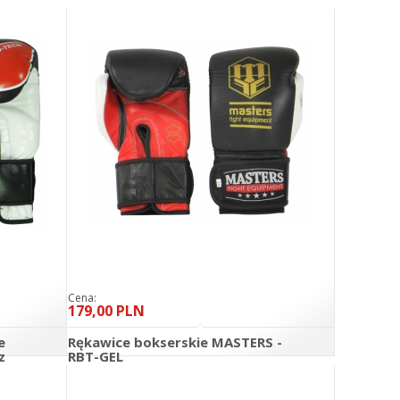
Cena:
179,00 PLN
e
Rękawice bokserskie MASTERS -
z
RBT-GEL
O KOSZYKA
DO KOSZYKA
szczegóły