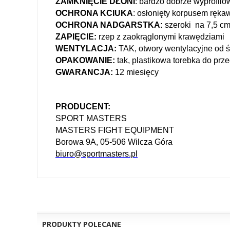
ZAMKNIĘCIE DŁONI
: bardzo dobrze wyprofil
OCHRONA KCIUKA
: osłonięty korpusem ręka
OCHRONA NADGARSTKA:
szeroki na 7,5 cm 
ZAPIĘCIE:
rzep z zaokrąglonymi krawędziami
WENTYLACJA:
TAK, otwory wentylacyjne od 
OPAKOWANIE:
tak, plastikowa torebka do pr
GWARANCJA:
12 miesięcy
PRODUCENT:
SPORT MASTERS
MASTERS FIGHT EQUIPMENT
Borowa 9A, 05-506 Wilcza Góra
biuro@sportmasters.pl
PRODUKTY POLECANE