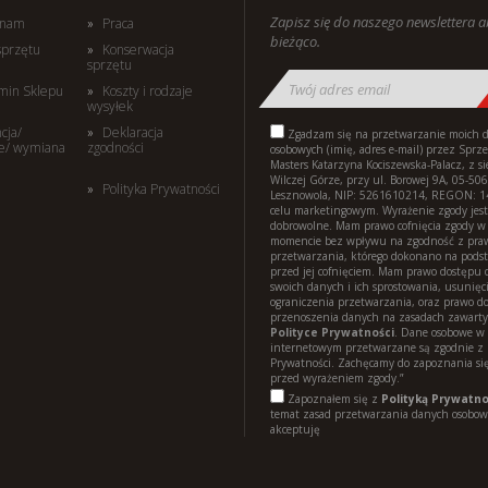
Zapisz się do naszego newslettera 
i nam
Praca
bieżąco.
sprzętu
Konserwacja
sprzętu
min Sklepu
Koszty i rodzaje
wysyłek
cja/
Deklaracja
Zgadzam się na przetwarzanie moich 
e/ wymiana
zgodności
osobowych (imię, adres e-mail) przez Sprz
Masters Katarzyna Kociszewska-Palacz, z s
Wilczej Górze, przy ul. Borowej 9A, 05-506
Polityka Prywatności
Lesznowola, NIP: 5261610214, REGON: 
celu marketingowym. Wyrażenie zgody jest
dobrowolne. Mam prawo cofnięcia zgody 
momencie bez wpływu na zgodność z pr
przetwarzania, którego dokonano na pods
przed jej cofnięciem. Mam prawo dostępu d
swoich danych i ich sprostowania, usunięci
ograniczenia przetwarzania, oraz prawo d
przenoszenia danych na zasadach zawart
Polityce Prywatności
. Dane osobowe w 
internetowym przetwarzane są zgodnie z 
Prywatności. Zachęcamy do zapoznania się
przed wyrażeniem zgody.”
Zapoznałem się z
Polityką Prywatno
temat zasad przetwarzania danych osobowy
akceptuję