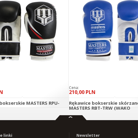
Cena:
LN
210,00 PLN
bokserskie MASTERS RPU-
Rękawice bokserskie skórzan
MASTERS RBT-TRW (WAKO
APPROVED)
DO KOSZYKA
D
szczegóły
 linki
Newsletter