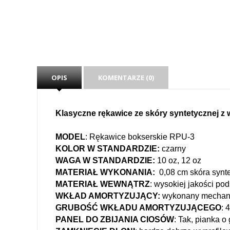
OPIS
KOMENTARZE (0)
Klasyczne rękawice ze skóry syntetycznej z 
MODEL
: Rękawice bokserskie RPU-3
KOLOR
W STANDARDZIE:
czarny
WAGA W STANDARDZIE:
1
0
oz,
1
2
oz
MATERIAŁ WYKONANIA:
0,08 cm skóra synt
MATERIAŁ WEWNĄTRZ
: wysokiej jakości p
WKŁAD AMORTYZUJĄCY:
wykonany mechanicz
GRUBOŚĆ WKŁADU AMORTYZUJĄCEGO
: 
PANEL DO ZBIJANIA CIOSÓW
: Tak, pianka o