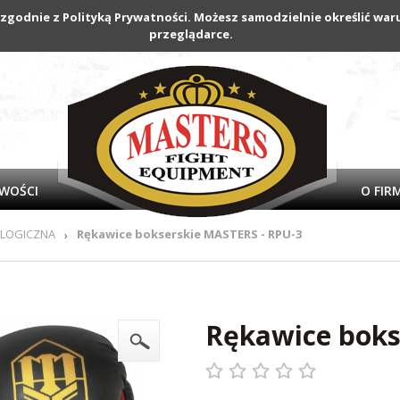
 zgodnie z Polityką Prywatności. Możesz samodzielnie określić w
przeglądarce.
WOŚCI
O FIR
OLOGICZNA
Rękawice bokserskie MASTERS - RPU-3
›
Rękawice boks