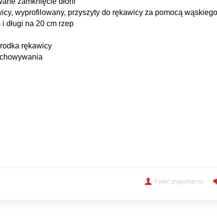
owane zamknięcie dłoni
wicy, wyprofilowany, przyszyty do rękawicy za pomocą wąskieg
i długi na 20 cm rzep
środka rękawicy
zechowywania
Poleć znajomemu