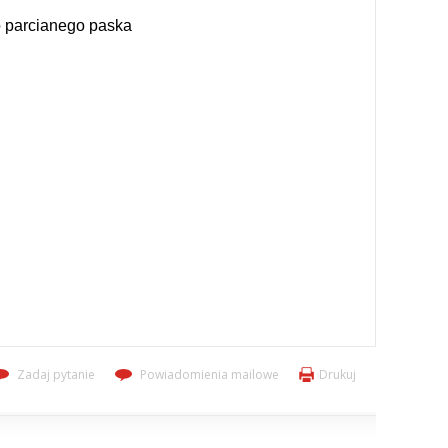
o parcianego paska
Zadaj pytanie
Powiadomienia mailowe
Drukuj