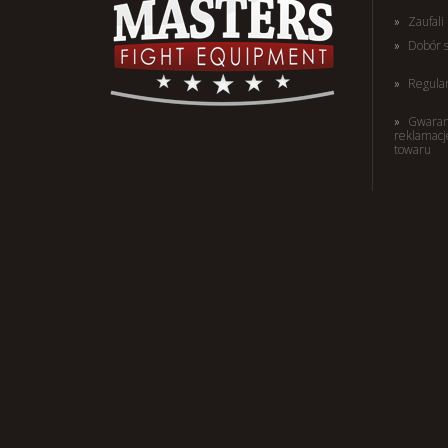
Zaufal
Dobór 
Regula
Gwaran
reklamacj
towaru