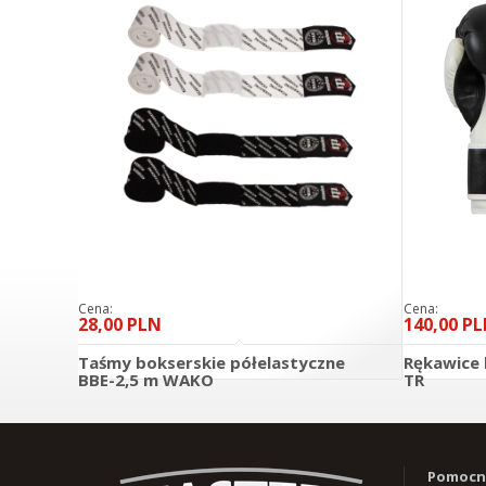
Cena:
Cena:
28,00 PLN
140,00 P
Taśmy bokserskie półelastyczne
Rękawice 
BBE-2,5 m WAKO
TR
DO KOSZYKA
szczegóły
szczegóły
Pomocne