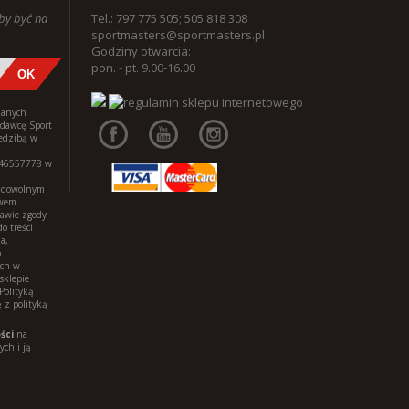
aby być na
Tel.: 797 775 505; 505 818 308
sportmasters@sportmasters.pl
Godziny otwarcia:
pon. - pt. 9.00-16.00
danych
edawcę Sport
iedzibą w
146557778 w
w dowolnym
awem
tawie zgody
o treści
a,
o
ych w
sklepie
Polityką
 z polityką
ści
na
ch i ją