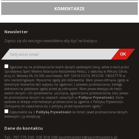
KOMENTARZE
Newsletter
Zapisz się do naszego newslettera aby być na bieżąco.
Zgadzam się na przetwarzanie moich danych osobowych (imię, adres e-mail) przez
Sprzedawcę Sport Masters Katarzyna Kociszewska-Palacz, z siedzibą w Wilczej Górze,
przy ul. Borowej 9A, 05-506 Lesznowola, NIP: 5261610214, REGON: 146557778 w
celu marketingowym. Wyrażenie zgody jest dobrowolne. Mam prawo cofnięcia zgody w
dowolnym momencie bez wpływu na zgodność z prawem przetwarzania, którego
dokonano na podstawie zgody przed jej cofnięciem. Mam prawo dostępu do treści
swoich danych i ich sprostowania, usunięcia, ograniczenia przetwarzania, oraz prawo
do przenoszenia danych na zasadach zawartych w
Polityce Prywatności
. Dane
osobowe w sklepie internetowym przetwarzane są zgodnie z Polityką Prywatności.
Zachęcamy do zapoznania się z polityką przed wyrażeniem zgody.”
Zapoznałem się z
Polityką Prywatności
na temat zasad przetwarzania danych
osobowych i ją akceptuję
Dane do kontaktu
Tel.: 797 775 505; 505 818 308
sportmasters@sportmasters.pl