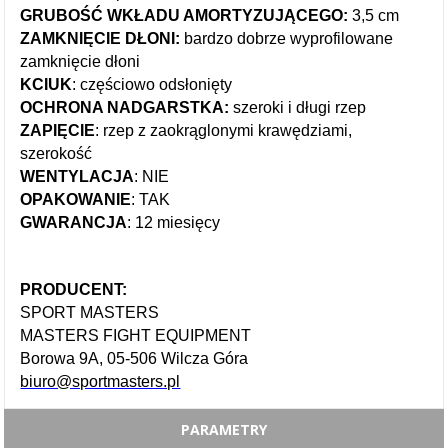
GRUBOŚĆ WKŁADU AMORTYZUJĄCEGO:
3,5 cm
ZAMKNIĘCIE DŁONI:
bardzo dobrze wyprofilowane
zamknięcie dłoni
KCIUK
: częściowo odsłonięty
OCHRONA NADGARSTKA:
szeroki i długi rzep
ZAPIĘCIE
: rzep z zaokrąglonymi krawędziami,
szerokość
WENTYLACJA
: NIE
OPAKOWANIE
: TAK
GWARANCJA
: 12 miesięcy
PRODUCENT:
SPORT MASTERS
MASTERS FIGHT EQUIPMENT
Borowa 9A, 05-506 Wilcza Góra
biuro@sportmasters.pl
PARAMETRY