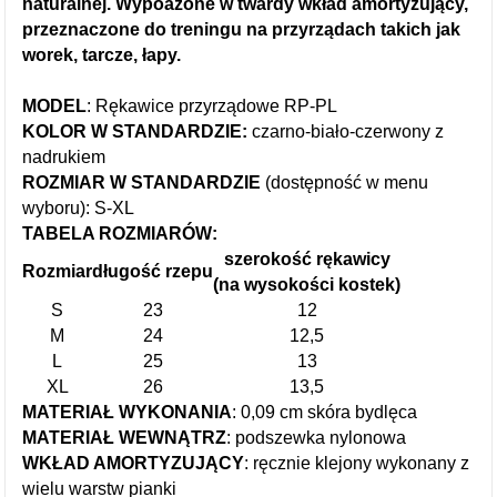
naturalnej. Wypoażone w twardy wkład amortyzujący,
przeznaczone do treningu na przyrządach takich jak
worek, tarcze, łapy.
MODEL
: Rękawice przyrządowe RP-PL
KOLOR W STANDARDZIE:
czarno-biało-czerwony z
nadrukiem
ROZMIAR W STANDARDZIE
(dostępność w menu
wyboru): S-XL
TABELA ROZMIARÓW:
szerokość rękawicy
Rozmiar
długość rzepu
(na wysokości kostek)
S
23
12
M
24
12,5
L
25
13
XL
26
13,5
MATERIAŁ WYKONANIA
: 0,09 cm skóra bydlęca
MATERIAŁ WEWNĄTRZ
: podszewka nylonowa
WKŁAD AMORTYZUJĄCY
: ręcznie klejony wykonany z
wielu warstw pianki