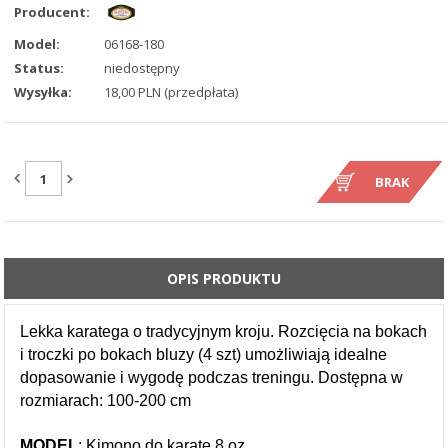
Producent:
Model:
06168-180
Status:
niedostępny
Wysyłka:
18,00 PLN (przedpłata)
ILOŚĆ:
BRAK
OPIS PRODUKTU
Lekka karatega o tradycyjnym kroju. Rozcięcia na bokach
i troczki po bokach bluzy (4 szt) umożliwiają idealne
dopasowanie i wygodę podczas treningu. Dostępna w
rozmiarach: 100-200 cm
MODEL
: Kimono do karate 8 oz