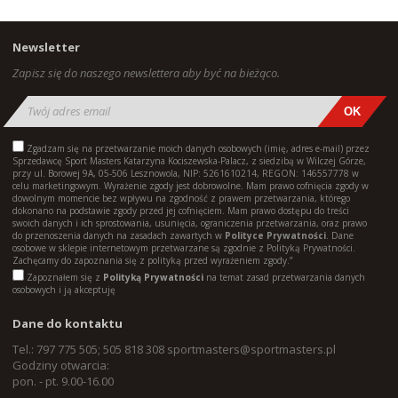
Newsletter
Zapisz się do naszego newslettera aby być na bieżąco.
Zgadzam się na przetwarzanie moich danych osobowych (imię, adres e-mail) przez
Sprzedawcę Sport Masters Katarzyna Kociszewska-Palacz, z siedzibą w Wilczej Górze,
przy ul. Borowej 9A, 05-506 Lesznowola, NIP: 5261610214, REGON: 146557778 w
celu marketingowym. Wyrażenie zgody jest dobrowolne. Mam prawo cofnięcia zgody w
dowolnym momencie bez wpływu na zgodność z prawem przetwarzania, którego
dokonano na podstawie zgody przed jej cofnięciem. Mam prawo dostępu do treści
swoich danych i ich sprostowania, usunięcia, ograniczenia przetwarzania, oraz prawo
do przenoszenia danych na zasadach zawartych w
Polityce Prywatności
. Dane
osobowe w sklepie internetowym przetwarzane są zgodnie z Polityką Prywatności.
Zachęcamy do zapoznania się z polityką przed wyrażeniem zgody.”
Zapoznałem się z
Polityką Prywatności
na temat zasad przetwarzania danych
osobowych i ją akceptuję
Dane do kontaktu
Tel.: 797 775 505; 505 818 308
sportmasters@sportmasters.pl
Godziny otwarcia:
pon. - pt. 9.00-16.00