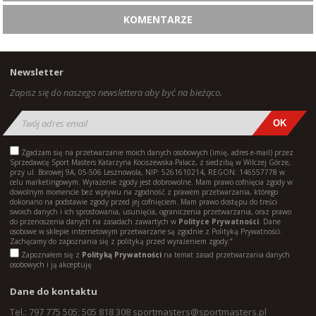
KOMENTARZE
Newsletter
Zapisz się do naszego newslettera aby być na bieżąco.
Zgadzam się na przetwarzanie moich danych osobowych (imię, adres e-mail) przez
Sprzedawcę Sport Masters Katarzyna Kociszewska-Palacz, z siedzibą w Wilczej Górze,
przy ul. Borowej 9A, 05-506 Lesznowola, NIP: 5261610214, REGON: 146557778 w
celu marketingowym. Wyrażenie zgody jest dobrowolne. Mam prawo cofnięcia zgody w
dowolnym momencie bez wpływu na zgodność z prawem przetwarzania, którego
dokonano na podstawie zgody przed jej cofnięciem. Mam prawo dostępu do treści
swoich danych i ich sprostowania, usunięcia, ograniczenia przetwarzania, oraz prawo
do przenoszenia danych na zasadach zawartych w
Polityce Prywatności
. Dane
osobowe w sklepie internetowym przetwarzane są zgodnie z Polityką Prywatności.
Zachęcamy do zapoznania się z polityką przed wyrażeniem zgody.”
Zapoznałem się z
Polityką Prywatności
na temat zasad przetwarzania danych
osobowych i ją akceptuję
Dane do kontaktu
Tel.: 797 775 505; 505 818 308
sportmasters@sportmasters.pl