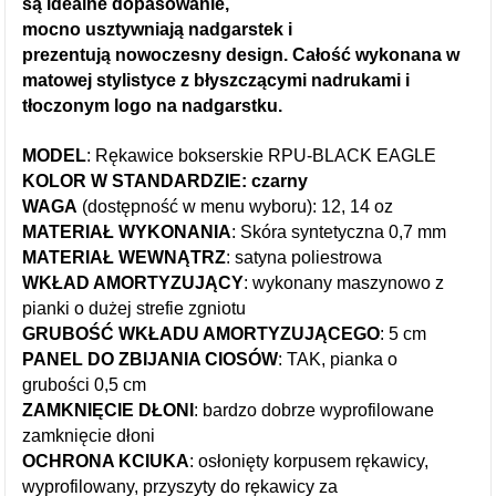
są idealne dopasowanie,
mocno usztywniają nadgarstek i
prezentują
n
owoczesny design.
Całość wykonana w
matowej stylistyce z błyszczącymi nadrukami i
tłoczonym logo na nadgarstku.
MODEL
: Rękawice bokserskie RPU-BLACK EAGLE
KOLOR W STANDARDZIE:
czarny
WAGA
(dostępność w menu wyboru): 12, 14 oz
MATERIAŁ WYKONANIA
: Skóra syntetyczna 0,7 mm
MATERIAŁ WEWNĄTRZ
:
satyna poliestrowa
WKŁAD AMORTYZUJĄCY
:
wykonany maszynowo z
pianki o dużej strefie zgniotu
GRUBOŚĆ WKŁADU AMORTYZUJĄCEGO
:
5
cm
PANEL DO ZBIJANIA CIOSÓW
: TAK, pianka o
grubości
0
,5 cm
ZAMKNIĘCIE DŁONI
: bardzo dobrze wyprofilowane
zamknięcie dłoni
OCHRONA KCIUKA
: osłonięty korpusem rękawicy,
wyprofilowany, przyszyty do rękawicy za