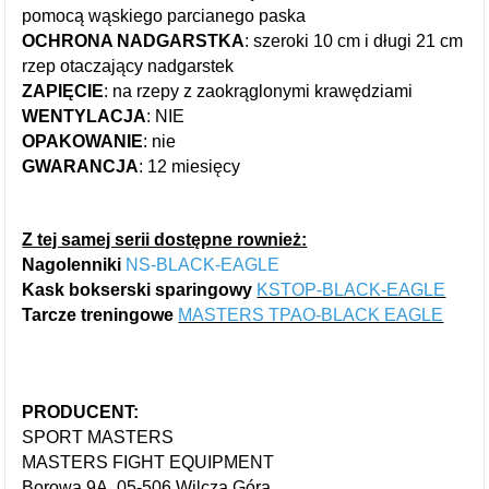
pomocą
wąskiego parcianego
paska
OCHRONA NADGARSTKA
: szeroki 10
cm i długi
21
cm
rzep otaczający nadgarstek
ZAPIĘCIE
: na rzepy z zaokrąglonymi krawędziami
WENTYLACJA
:
NIE
OPAKOWANIE
: nie
GWARANCJA
: 12 miesięcy
Z tej samej serii dostępne rownież:
Nagolenniki
NS-BLACK-EAGLE
Kask bokserski sparingowy
KSTOP-BLACK-EAGLE
Tarcze treningowe
MASTERS TPAO-BLACK EAGLE
PRODUCENT:
SPORT MASTERS
MASTERS FIGHT EQUIPMENT
Borowa 9A, 05-506 Wilcza Góra