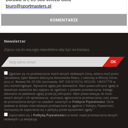
biuro@sportmasters.pl
KOMENTARZE
Newsletter
Zapisz się do naszego newslettera aby być na bieżąco.
Zgadzam się na przetwarzanie moich danych osobowych (imię, adres e-mail) przez
Sprzedawcę Sport Masters Katarzyna Kociszewska-Palacz, z siedzibą w Wilczej Górze,
przy ul. Borowej 9A, 05-506 Lesznowola, NIP: 5261610214, REGON: 146557778 w
celu marketingowym. Wyrażenie zgody jest dobrowolne. Mam prawo cofnięcia zgody w
dowolnym momencie bez wpływu na zgodność z prawem przetwarzania, którego
dokonano na podstawie zgody przed jej cofnięciem. Mam prawo dostępu do treści
swoich danych i ich sprostowania, usunięcia, ograniczenia przetwarzania, oraz prawo
do przenoszenia danych na zasadach zawartych w
Polityce Prywatności
. Dane
osobowe w sklepie internetowym przetwarzane są zgodnie z Polityką Prywatności.
Zachęcamy do zapoznania się z polityką przed wyrażeniem zgody.”
Zapoznałem się z
Polityką Prywatności
na temat zasad przetwarzania danych
osobowych i ją akceptuję