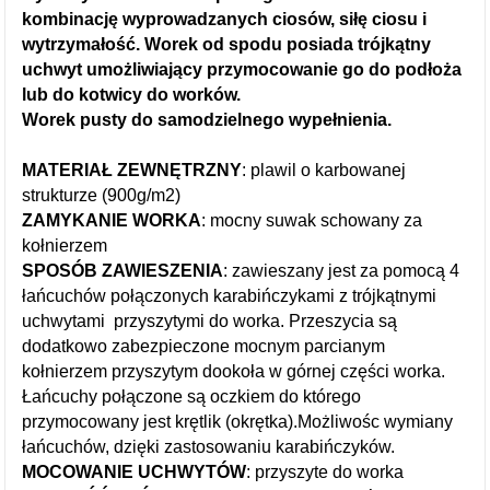
kombinację wyprowadzanych ciosów, siłę ciosu i
wytrzymałość. Worek od spodu posiada trójkątny
uchwyt umożliwiający przymocowanie go do podłoża
lub do kotwicy do worków.
Worek pusty do samodzielnego wypełnienia.
MATERIAŁ ZEWNĘTRZNY
: plawil
o karbowanej
strukturze
(900g/m2)
ZAMYKANIE WORKA
: mocny suwak schowany za
kołnierzem
SPOSÓB ZAWIESZENIA
: z
awieszany jest za pomocą 4
łańcuchów połączonych karabińczykami z trójkątnymi
uchwytami przyszytymi do worka. Przeszycia są
dodatkowo zabezpieczone mocnym parcianym
kołnierzem przyszytym dookoła w górnej części worka.
Łańcuchy połączone są oczkiem do którego
przymocowany jest krętlik (okrętka).
Możliwośc wymiany
łańcuchów, dzięki zastosowaniu karabińczyków.
MOCOWANIE UCHWYTÓW
: przyszyte do worka