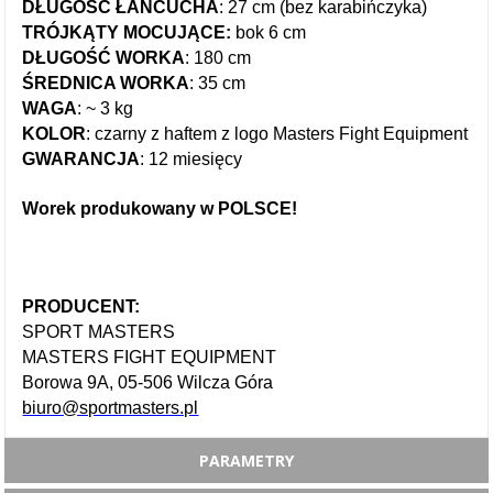
DŁUGOŚĆ ŁAŃCUCHA
: 27 cm (bez karabińczyka)
TRÓJKĄTY MOCUJĄCE:
bok 6 cm
DŁUGOŚĆ WORKA
: 180 cm
ŚREDNICA WORKA
: 35 cm
WAGA
: ~ 3 kg
KOLOR
: czarny z haftem z logo Masters Fight Equipment
GWARANCJA
: 12 miesięcy
Worek produkowany w POLSCE!
PRODUCENT:
SPORT MASTERS
MASTERS FIGHT EQUIPMENT
Borowa 9A, 05-506 Wilcza Góra
biuro@sportmasters.pl
PARAMETRY