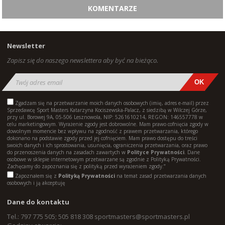
KOMENTARZE
Newsletter
Zapisz się do naszego newslettera aby być na bieżąco.
Zgadzam się na przetwarzanie moich danych osobowych (imię, adres e-mail) przez
Sprzedawcę Sport Masters Katarzyna Kociszewska-Palacz, z siedzibą w Wilczej Górze,
przy ul. Borowej 9A, 05-506 Lesznowola, NIP: 5261610214, REGON: 146557778 w
celu marketingowym. Wyrażenie zgody jest dobrowolne. Mam prawo cofnięcia zgody w
dowolnym momencie bez wpływu na zgodność z prawem przetwarzania, którego
dokonano na podstawie zgody przed jej cofnięciem. Mam prawo dostępu do treści
swoich danych i ich sprostowania, usunięcia, ograniczenia przetwarzania, oraz prawo
do przenoszenia danych na zasadach zawartych w
Polityce Prywatności
. Dane
osobowe w sklepie internetowym przetwarzane są zgodnie z Polityką Prywatności.
Zachęcamy do zapoznania się z polityką przed wyrażeniem zgody.”
Zapoznałem się z
Polityką Prywatności
na temat zasad przetwarzania danych
osobowych i ją akceptuję
Dane do kontaktu
Tel.: 797 775 505; 505 818 308
sportmasters@sportmasters.pl