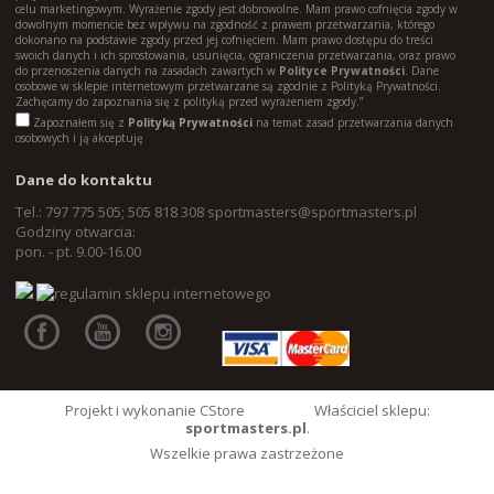
celu marketingowym. Wyrażenie zgody jest dobrowolne. Mam prawo cofnięcia zgody w
dowolnym momencie bez wpływu na zgodność z prawem przetwarzania, którego
dokonano na podstawie zgody przed jej cofnięciem. Mam prawo dostępu do treści
swoich danych i ich sprostowania, usunięcia, ograniczenia przetwarzania, oraz prawo
do przenoszenia danych na zasadach zawartych w
Polityce Prywatności
. Dane
osobowe w sklepie internetowym przetwarzane są zgodnie z Polityką Prywatności.
Zachęcamy do zapoznania się z polityką przed wyrażeniem zgody.”
Zapoznałem się z
Polityką Prywatności
na temat zasad przetwarzania danych
osobowych i ją akceptuję
Dane do kontaktu
Tel.: 797 775 505; 505 818 308
sportmasters@sportmasters.pl
Godziny otwarcia:
pon. - pt. 9.00-16.00
Projekt i wykonanie CStore
Właściciel sklepu:
sportmasters.pl
.
Wszelkie prawa zastrzeżone