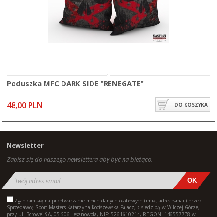
Poduszka MFC DARK SIDE "RENEGATE"
48,00 PLN
DO KOSZYKA
Newsletter
Zapisz się do naszego newslettera aby być na bieżąco.
Zgadzam się na przetwarzanie moich danych osobowych (imię, adres e-mail) przez
Sprzedawcę Sport Masters Katarzyna Kociszewska-Palacz, z siedzibą w Wilczej Górze,
przy ul. Borowej 9A, 05-506 Lesznowola, NIP: 5261610214, REGON: 146557778 w