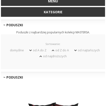
MENU
KATEGORIE
~ PODUSZKI
Poduszki z najbardziej popularnych kolekcji MASTERSA.
Sortowanie:
domyślne
od A do Z
od Z do A
od najtańszych
od najdroższych
~ PODUSZKI